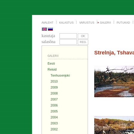
AVALEHT
KALASTUS
VARUSTUS
GALERII
PUTUKAD
kasutaja
salasõna
Strelnja, Tsha
GALERII
Eesti
Reisid
Tenhusenjoki
2010
2009
2008
2007
2006
2005
2004
2003
2002