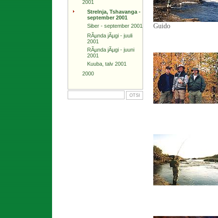
2001
Strelnja, Tshavanga -
september 2001
Guido
Siber - september 2001
RÃµnda jÃµgi - juuli
2001
RÃµnda jÃµgi - juuni
2001
Kuuba, talv 2001
2000