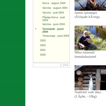
Norra - august 2004
Varzina - august 2004
Jaanus (peaaegu)
Varzina - juuli 2004
tÃ¼hjade kÃ¤tega
PÃµhja-Norra - juuli
2004
Varzina - juuni 2004
Torniojoki - juuni
2004
Tshavanga - juuni 2004
2003
2002
2001
Miku esimesed
2000
lennukaharjused
Naabritel veab ikka...
(LÃµhe, ~10kg)