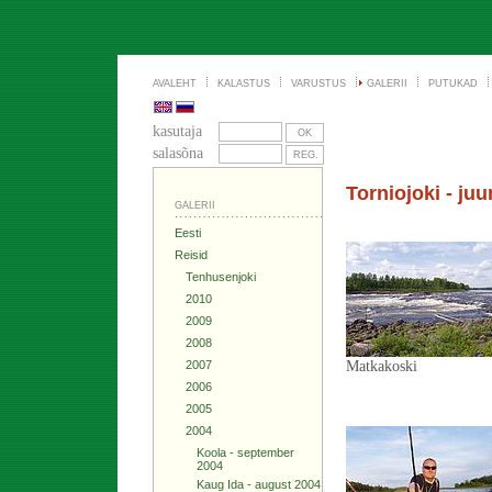
AVALEHT
KALASTUS
VARUSTUS
GALERII
PUTUKAD
kasutaja
salasõna
Torniojoki - juu
GALERII
Eesti
Reisid
Tenhusenjoki
2010
2009
2008
2007
Matkakoski
2006
2005
2004
Koola - september
2004
Kaug Ida - august 2004