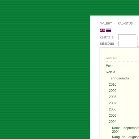
AVALEHT
KALASTUS
kasutaja
salasõna
GALERII
Eesti
Reisid
Tenhusenjoki
2010
2009
2008
2007
2006
2005
2004
Koola - septembe
2004
Kaug Ida - augus