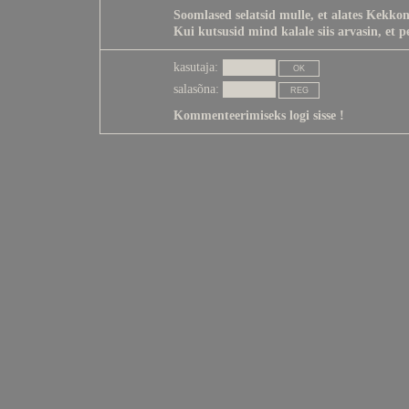
Soomlased selatsid mulle, et alates Kekkone
Kui kutsusid mind kalale siis arvasin, et 
kasutaja:
salasõna:
Kommenteerimiseks logi sisse !