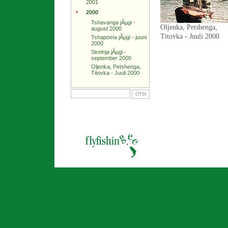
2001
2000
Tshavanga jÃµgi -
Oljenka, Petshenga,
august 2000
Titovka - Juuli 2000
Tshapoma jÃµgi - juuni
2000
Strelnja jÃµgi -
september 2000
Oljenka, Petshenga,
Titovka - Juuli 2000