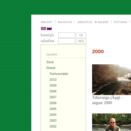
AVALEHT
KALASTUS
VARUSTUS
GALERII
PUTUKAD
kasutaja
salasõna
2000
GALERII
Eesti
Reisid
Tenhusenjoki
2010
2009
2008
2007
Tshavanga jÃµgi -
august 2000
2006
2005
2004
2003
2002