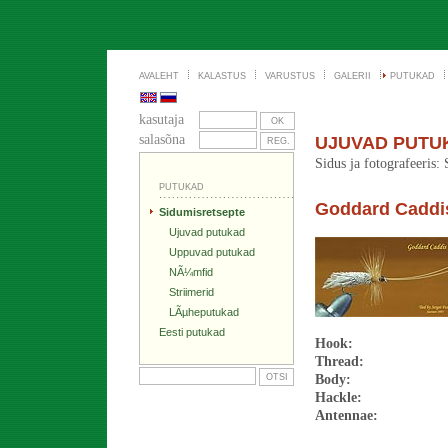
AVALEHT
KALASTUS
VARUSTUS
GALERII
PUTUKAD
kasutaja
salasõna
UJUVAD PUTU
Sidus ja fotografeeris:
PUTUKAD
Goddard Caddi
Sidumisretsepte
Ujuvad putukad
Uppuvad putukad
NÃ¼mfid
Striimerid
LÃµheputukad
Eesti putukad
Hook
Thread:
Body:
Hackle:
Antennae: