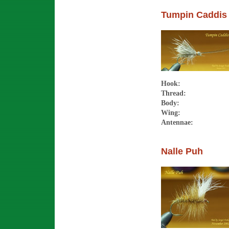
Tumpin Caddis
Hook
Thread:
Body:
Wing:
Antennae:
Nalle Puh