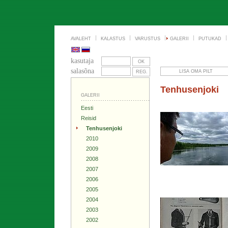
AVALEHT
KALASTUS
VARUSTUS
GALERII
PUTUKAD
kasutaja
salasõna
Tenhusenjoki
GALERII
Eesti
Reisid
Tenhusenjoki
2010
2009
2008
2007
2006
2005
2004
2003
2002